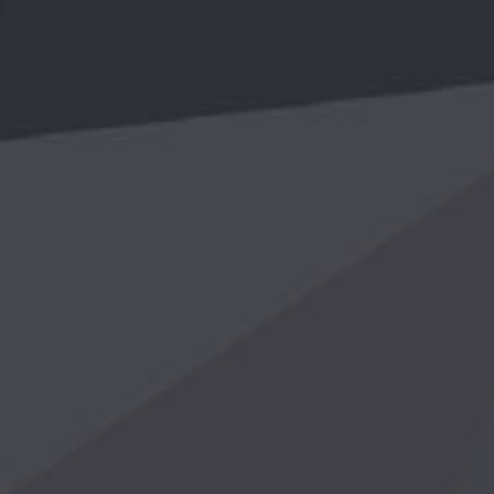
网站首页
首页
>
新闻资讯
关于我们
筛分破碎生产线已经安装完毕，调试生产中
主营产品
发布时间：2024-03-05
浏览：10565次
成功案例
生产设备
新闻资讯
开云·官方端网页版登录入口-开云（中国）