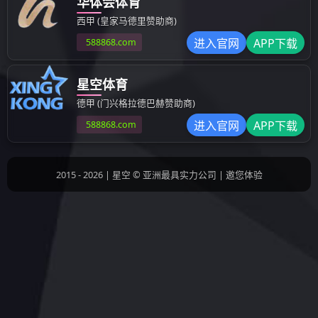
ATTENTION
关注我们
微信二维码
版权所有 开云·官方端网页版登录入口-开云（中国）
备案号：豫
ICP备18002083号-1