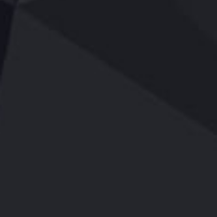
联系人
王经理
联系电话
18637300467
公司地址
新乡市小店工业区
ATTENTION
关注我们