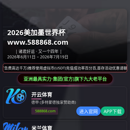
NE型板链提升机
源头厂家 ? 支持定制 ? 降本增效 ? 性价比高
查看更多
开云·官方端网页版登
录入口-开云（中国）